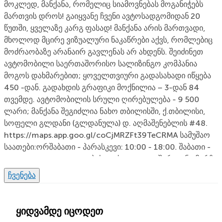
მოკლედ, მანქანა, რომელიც სიამოვნებას მოგანიჭებს
მართვის დროს! გაიყვანე ჩვენი ავტოსადგომიდან 20
წუთში, ყველაზე კარგ ფასად! მანქანა არის მართვადი,
მხოლოდ მცირე ვიზუალური ნაკაწრები აქვს, რომლებიც
მოძრაობაზე არანაირ გავლენას არ ახდენს. შეიძინეთ
ავტომობილი საერთაშორისო სალიზინგო კომპანია
მოგოს დახმარებით; ყოველთვიური გადასახადი იწყება
450 -დან. გადახდის გრაფიკი მოქნილია – 3-დან 84
თვემდე. ავტომობილის სრული ღირებულება - 9 500
ლარი; მანქანა შეგიძლია ნახო თბილისში, ქ.თბილისი,
სოფელი გლდანი (გლდანულა) დ. აღმაშენებლის #48.
https://maps.app.goo.gl/coCjMRZFt39TeCRMA სამუშაო
საათები:ორშაბათი - პარასკევი: 10:00 - 18:00. შაბათი -
10:00 - 15 :00. დეტალებისთვის დაგვიკავშირდი ნომერზე
591 911 143 ან 591 088 162ხოლო მისამართის
ჩვენება
სანახავად გადადი Google Maps ბმულზე (ლინკი)
ყიდვამდე იცოდეთ