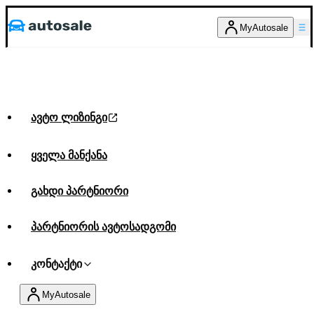
MyAutosale
ავტო ლიზინგი
ყველა მანქანა
გახდი პარტნიორი
პარტნიორის ავტოსადგომი
კონტაქტი
MyAutosale