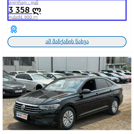
თვიურად - დან
3 358 ლ
ფასი
91 900 ლ
ამ მანქანის ნახვა