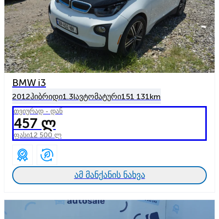
BMW i3
2012
ჰიბრიდი
1.3l
ავტომატური
151 131km
თვიურად - დან
457 ლ
ფასი
12 500 ლ
ამ მანქანის ნახვა