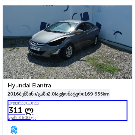
Hyundai Elantra
2016
ბენზინი/გაზი
2.0l
ავტომატური
169 655km
თვიურად - დან
311 ლ
ფასი
8 500 ლ