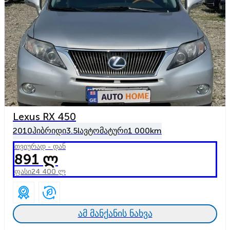
Lexus RX 450
2010
ჰიბრიდი
3.5l
ავტომატური
1 000km
თვიურად - დან
891 ლ
ფასი
24 400 ლ
ამ მანქანის ნახვა