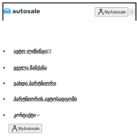
MyAutosale
ავტო ლიზინგი
ყველა მანქანა
გახდი პარტნიორი
პარტნიორის ავტოსადგომი
კონტაქტი
MyAutosale