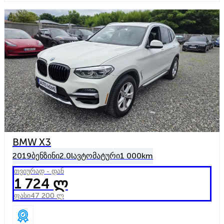
BMW X3
2019
ბენზინი
2.0l
ავტომატური
1 000km
თვიურად - დან
1 724 ლ
ფასი
47 200 ლ