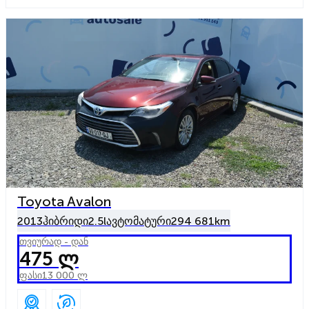
Toyota Avalon
2013
ჰიბრიდი
2.5l
ავტომატური
294 681km
თვიურად - დან
475 ლ
ფასი
13 000 ლ