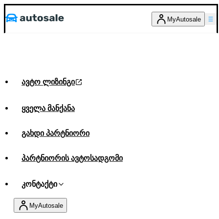
MyAutosale
ავტო ლიზინგი
ყველა მანქანა
გახდი პარტნიორი
პარტნიორის ავტოსადგომი
კონტაქტი
MyAutosale