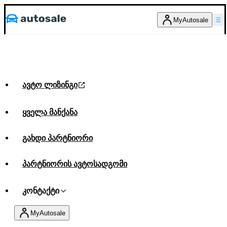
MyAutosale
ავტო ლიზინგი
ყველა მანქანა
გახდი პარტნიორი
პარტნიორის ავტოსადგომი
კონტაქტი
MyAutosale