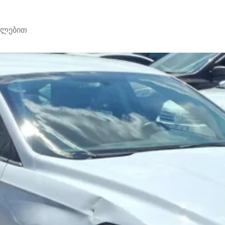
უალებით