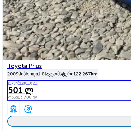
Toyota Prius
2009
ჰიბრიდი
1.8l
ავტომატური
122 267km
თვიურად - დან
501 ლ
ფასი
13 700 ლ