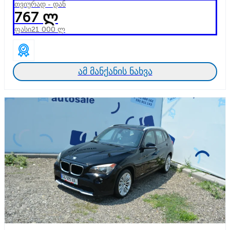
თვიურად - დან
767 ლ
ფასი
21 000 ლ
ამ მანქანის ნახვა