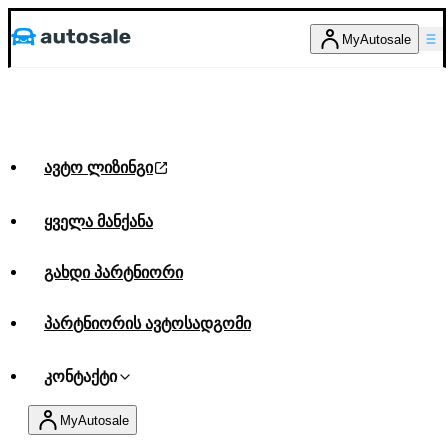
MyAutosale
ავტო ლიზინგი
ყველა მანქანა
გახდი პარტნიორი
პარტნიორის ავტოსადგომი
კონტაქტი
MyAutosale