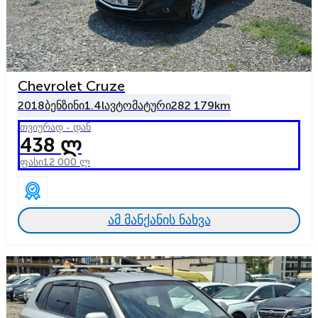
Chevrolet Cruze
2018
ბენზინი
1.4l
ავტომატური
282 179km
თვიურად - დან
438 ლ
ფასი
12 000 ლ
ამ მანქანის ნახვა