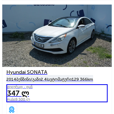
Hyundai SONATA
2014
ბენზინი/გაზი
2.4l
ავტომატური
129 366km
თვიურად - დან
347 ლ
ფასი
9 500 ლ