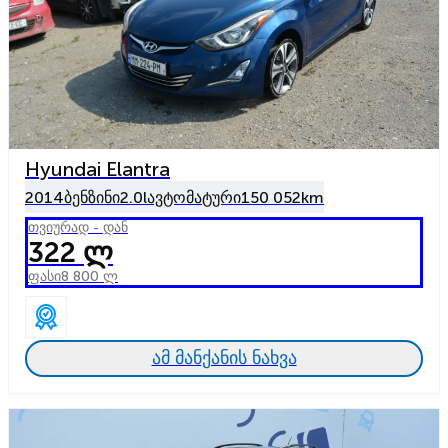
Hyundai Elantra
2014
ბენზინი
2.0l
ავტომატური
150 052km
თვიურად - დან
322 ლ
ფასი
8 800 ლ
ამ მანქანის ნახვა