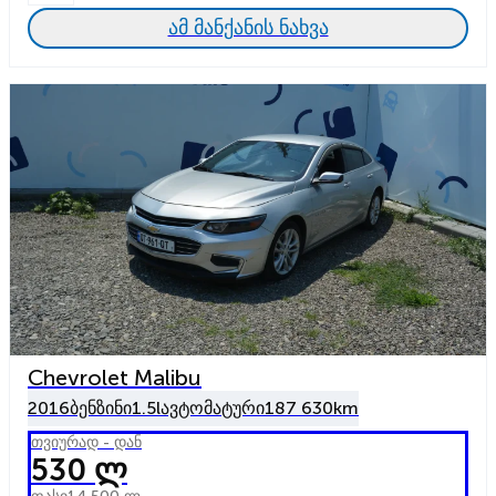
ამ მანქანის ნახვა
Chevrolet Malibu
2016
ბენზინი
1.5l
ავტომატური
187 630km
თვიურად - დან
530 ლ