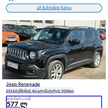
ამ მანქანის ნახვა
Jeep Renegade
2016
ბენზინი
2.4l
ავტომატური
1 000km
თვიურად - დან
577 ლ