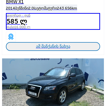
BMW X1
2014
ბენზინი
2.0l
ავტომატური
243 656km
თვიურად - დან
585 ლ
ფასი
16 000 ლ
ამ მანქანის ნახვა